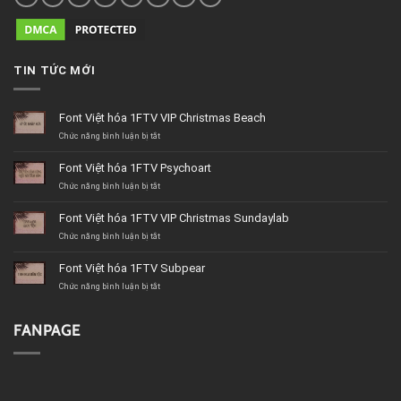
TIN TỨC MỚI
Font Việt hóa 1FTV VIP Christmas Beach
ở
Chức năng bình luận bị tắt
Font
Việt
Font Việt hóa 1FTV Psychoart
hóa
1FTV
ở
Chức năng bình luận bị tắt
VIP
Font
Christmas
Việt
Font Việt hóa 1FTV VIP Christmas Sundaylab
Beach
hóa
1FTV
ở
Chức năng bình luận bị tắt
Psychoart
Font
Việt
Font Việt hóa 1FTV Subpear
hóa
1FTV
ở
Chức năng bình luận bị tắt
VIP
Font
Christmas
Việt
Sundaylab
hóa
FANPAGE
1FTV
Subpear