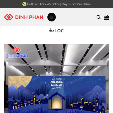
Bỏ
Hotline:
0947.45.0022
|
Duy trì bởi
Đinh Phan
qua
nội
dung
LỌC