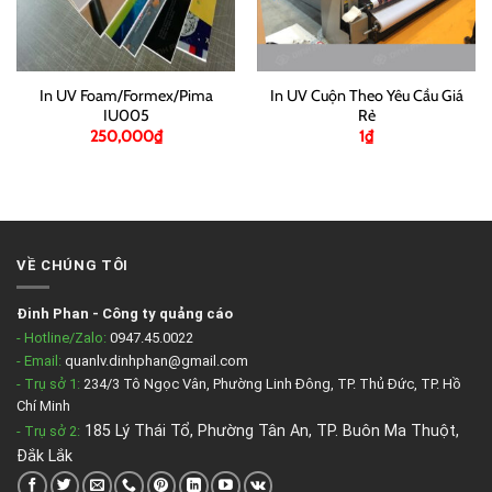
In UV Foam/Formex/Pima
In UV Cuộn Theo Yêu Cầu Giá
IU005
Rẻ
250,000
₫
1
₫
VỀ CHÚNG TÔI
Đinh Phan
-
Công ty quảng cáo
- Hotline/Zalo:
0947.45.0022
- Email:
quanlv.dinhphan@gmail.com
- Trụ sở 1:
234/3 Tô Ngọc Vân, Phường Linh Đông, TP. Thủ Đức, TP. Hồ
Chí Minh
185 Lý Thái Tổ, Phường Tân An, TP. Buôn Ma Thuột,
- Trụ sở 2
:
Đắk Lắk