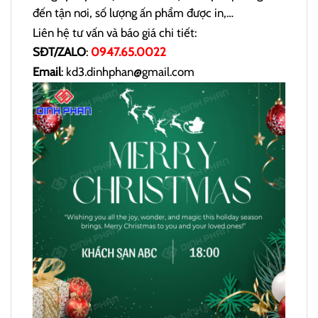
đến tận nơi, số lượng ấn phẩm được in,…
Liên hệ tư vấn và báo giá chi tiết:
SĐT/ZALO
:
0947.65.0022
Email
: kd3.dinhphan@gmail.com