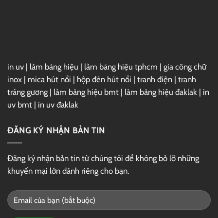
in uv
|
làm bảng hiệu
|
làm bảng hiệu tphcm
|
gia công chữ
inox
|
mica hút nổi
|
hộp đèn hút nổi
|
tranh điện
|
tranh
tráng gương
|
làm bảng hiệu bmt
|
làm bảng hiệu đaklak
|
in
uv bmt
|
in uv đaklak
ĐĂNG KÝ NHẬN BẢN TIN
Đăng ký nhận bản tin từ chúng tôi để không bỏ lỡ những
khuyến mại lớn dành riêng cho bạn.