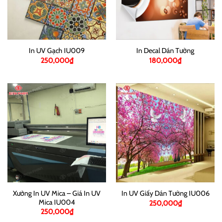
In UV Gạch IU009
In Decal Dán Tường
250,000
₫
180,000
₫
Xưởng In UV Mica – Giá In UV
In UV Giấy Dán Tường IU006
Mica IU004
250,000
₫
250,000
₫