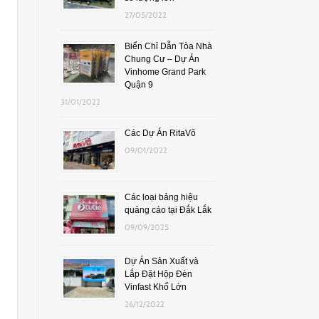
27/05/2022
Biển Chỉ Dẫn Tòa Nhà
Chung Cư – Dự Án
Vinhome Grand Park
Quận 9
31/01/2022
Các Dự Án RitaVõ
09/01/2022
Các loại bảng hiệu
quảng cáo tại Đắk Lắk
09/09/2025
Dự Án Sản Xuất và
Lắp Đặt Hộp Đèn
Vinfast Khổ Lớn
26/12/2022