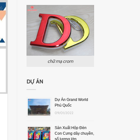
chữ mạ crom
DỰ ÁN
Dự Án Grand World
Phú Quốc
09/01/2022
Sản Xuất Hộp Đèn
Con Cưng dây chuyền,
số lượng lớn