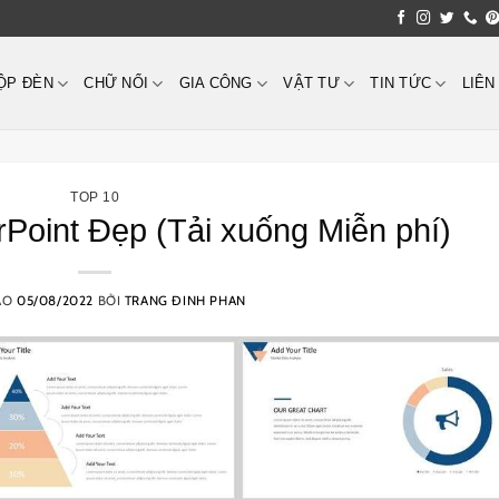
ỘP ĐÈN
CHỮ NỔI
GIA CÔNG
VẬT TƯ
TIN TỨC
LIÊN
TOP 10
Point Đẹp (Tải xuống Miễn phí)
ÀO
05/08/2022
BỞI
TRANG ĐINH PHAN