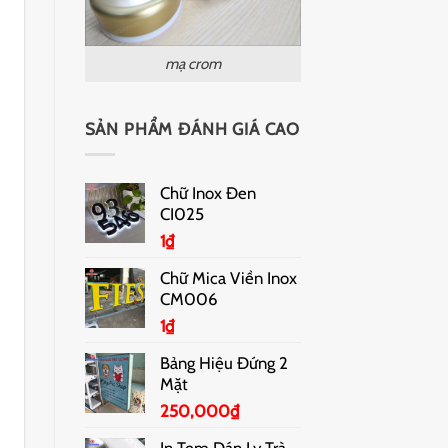
mạ crom
SẢN PHẨM ĐÁNH GIÁ CAO
Chữ Inox Đen
CI025
1
₫
Chữ Mica Viền Inox
CM006
1
₫
Bảng Hiệu Đứng 2
Mặt
250,000
₫
In Tem Dán Ly Trà