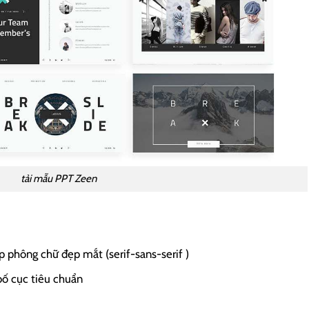
tải mẫu PPT Zeen
 phông chữ đẹp mắt (serif-sans-serif )
bố cục tiêu chuẩn