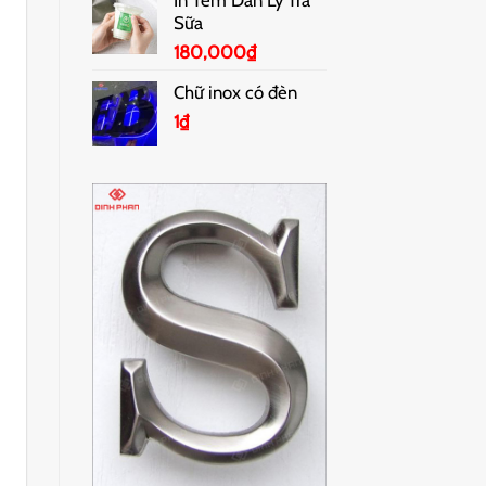
Sữa
180,000
₫
Chữ inox có đèn
1
₫