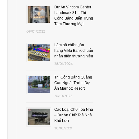
Dự Án Vincom Center
Landmark 81 – Thi
Công Bảng Biển Trung
Tâm Thương Mại
09/01/2022
Làm bộ chữ ngân
hàng Vikki Bank chuẩn
nhận diện thương hiệu
28/01/2026
Thi Công Bảng Quảng
Cáo Ngoài Trời – Dự
Án Marriott Resort
26/10/2023
Các Loại Chữ Toà Nhà
– Dự Án Chữ Toà Nhà
Khổ Lớn
20/10/2021