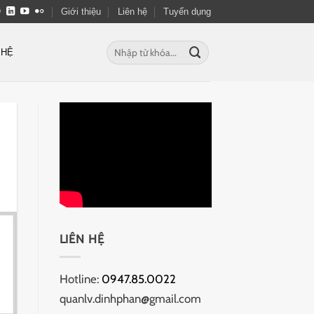
Giới thiệu
Liên hệ
Tuyển dụng
Tìm
 HỆ
kiếm:
LIÊN HỆ
Hotline:
0947.85.0022
quanlv.dinhphan@gmail.com