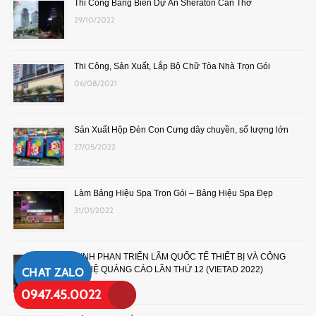
Thi Công Bảng Biển Dự Án Sheraton Cần Thơ
29/10/2022
Thi Công, Sản Xuất, Lắp Bộ Chữ Tòa Nhà Trọn Gói
06/08/2021
Sản Xuất Hộp Đèn Con Cưng dây chuyền, số lượng lớn
27/05/2022
Làm Bảng Hiệu Spa Trọn Gói – Bảng Hiệu Spa Đẹp
31/01/2022
ĐINH PHAN TRIỂN LÃM QUỐC TẾ THIẾT BỊ VÀ CÔNG
NGHỆ QUẢNG CÁO LẦN THỨ 12 (VIETAD 2022)
CHAT ZALO
01/08/2022
0947.45.0022