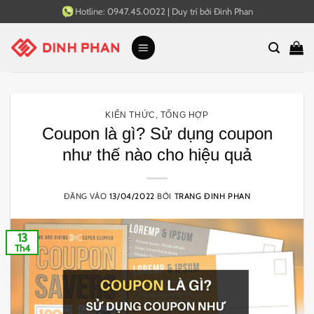
Bỏ
Hotline:
0947.45.0022
|
Duy trì bởi
Đinh Phan
qua
nội
dung
KIẾN THỨC
,
TỔNG HỢP
Coupon là gì? Sử dụng coupon
như thế nào cho hiệu quả
ĐĂNG VÀO
13/04/2022
BỞI
TRANG ĐINH PHAN
13
Th4