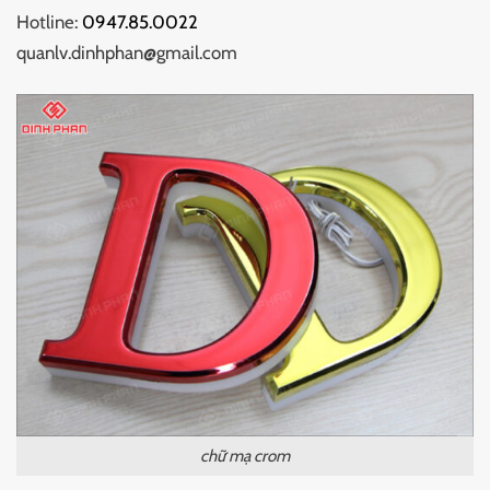
Hotline:
0947.85.0022
quanlv.dinhphan@gmail.com
chữ mạ crom