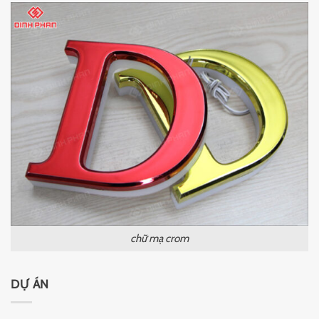
chữ mạ crom
DỰ ÁN