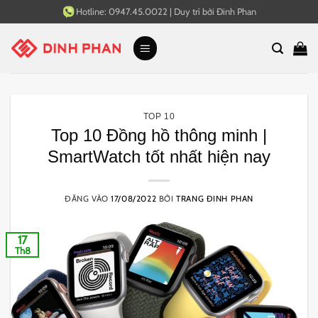
Bỏ
Hotline:
0947.45.0022
|
Duy trì bởi
Đinh Phan
qua
nội
dung
TOP 10
Top 10 Đồng hồ thông minh |
SmartWatch tốt nhất hiện nay
ĐĂNG VÀO
17/08/2022
BỞI
TRANG ĐINH PHAN
17
Th8