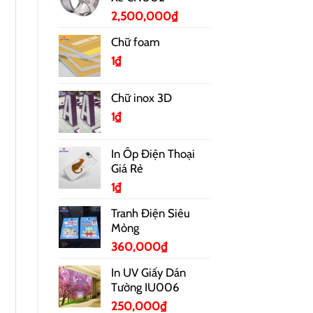
2,500,000
₫
Chữ foam
1
₫
Chữ inox 3D
1
₫
In Ốp Điện Thoại
Giá Rẻ
1
₫
Tranh Điện Siêu
Mỏng
360,000
₫
In UV Giấy Dán
Tường IU006
250,000
₫