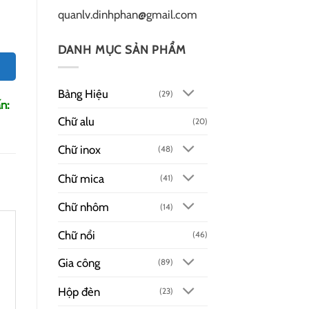
quanlv.dinhphan@gmail.com
DANH MỤC SẢN PHẨM
Bảng Hiệu
(29)
n:
Chữ alu
(20)
Chữ inox
(48)
Chữ mica
(41)
Chữ nhôm
(14)
Chữ nổi
(46)
Gia công
(89)
Hộp đèn
(23)