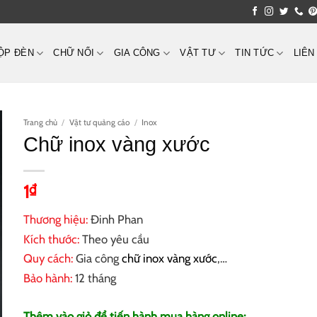
ỘP ĐÈN
CHỮ NỔI
GIA CÔNG
VẬT TƯ
TIN TỨC
LIÊN
Trang chủ
/
Vật tư quảng cáo
/
Inox
Chữ inox vàng xước
1
₫
Thương hiệu:
Đinh Phan
Kích thước:
Theo yêu cầu
Quy cách:
Gia công
chữ inox vàng xước
,…
Bảo hành:
12 tháng
Thêm vào giỏ để tiến hành mua hàng online: