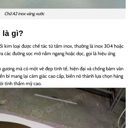
Chữ A2 inox vàng xước
là gì?
i kim loại được chế tác từ tấm inox, thường là inox 304 hoặc
 ra các đường sọc mờ nằm ngang hoặc dọc, gọi là hiệu ứng
 gương mà có một vẻ đẹp tinh tế, hiện đại và chống bám vân
n bỉ mang lại cảm giác cao cấp, biến nó thành lựa chọn hàng
ỏi tính thẩm mỹ cao.