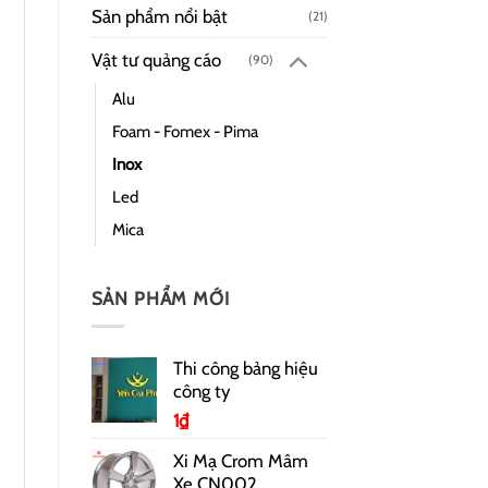
Sản phẩm nổi bật
(21)
Vật tư quảng cáo
(90)
Alu
Foam - Fomex - Pima
Inox
Led
Mica
SẢN PHẨM MỚI
Thi công bảng hiệu
công ty
1
₫
Xi Mạ Crom Mâm
Xe CN002