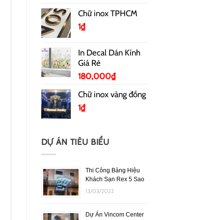
Chữ inox TPHCM
1
₫
In Decal Dán Kính
Giá Rẻ
180,000
₫
Chữ inox vàng đồng
1
₫
DỰ ÁN TIÊU BIỂU
Thi Công Bảng Hiệu
Khách Sạn Rex 5 Sao
13/03/2022
Dự Án Vincom Center