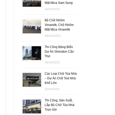
Mặt Mica Sam Sung
26/05/2022
Bộ Chữ Nhôm
Vinamilk, Chữ Nhôm
Mặt Mica Vinamilk
08/06/2022
Thi Công Bảng Biển
Dự Án Sheraton Cần
Thơ
29/10/2022
Các Loại Chữ Toà Nhà
– Dự Án Chữ Toà Nhà
Khổ Lớn
20/10/2021
Thi Công, Sản Xuất,
Lắp Bộ Chữ Tòa Nhà
Trọn Gói