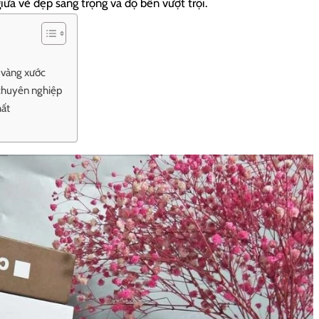
ữa vẻ đẹp sang trọng và độ bền vượt trội.
 vàng xước
 chuyên nghiệp
hất