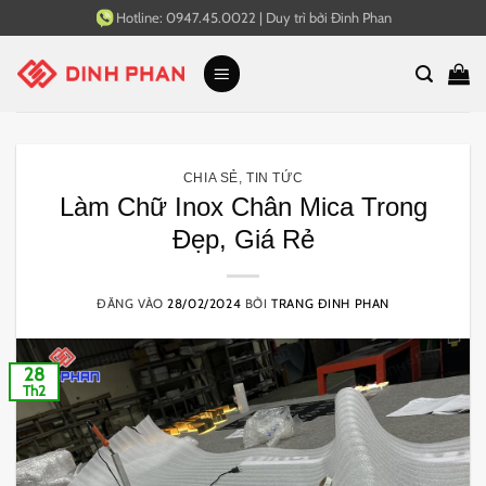
Bỏ
Hotline:
0947.45.0022
|
Duy trì bởi
Đinh Phan
qua
nội
dung
CHIA SẺ
,
TIN TỨC
Làm Chữ Inox Chân Mica Trong
Đẹp, Giá Rẻ
ĐĂNG VÀO
28/02/2024
BỞI
TRANG ĐINH PHAN
28
Th2