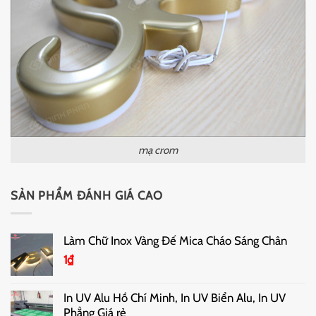
mạ crom
SẢN PHẨM ĐÁNH GIÁ CAO
Làm Chữ Inox Vàng Đế Mica Cháo Sáng Chân
1
₫
In UV Alu Hồ Chí Minh, In UV Biển Alu, In UV
Phẳng Giá rẻ