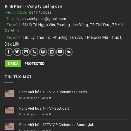
Đinh Phan
-
Công ty quảng cáo
- Hotline/Zalo:
0947.45.0022
- Email:
quanlv.dinhphan@gmail.com
- Trụ sở 1:
234/3 Tô Ngọc Vân, Phường Linh Đông, TP. Thủ Đức, TP. Hồ
Chí Minh
185 Lý Thái Tổ, Phường Tân An, TP. Buôn Ma Thuột,
- Trụ sở 2
:
Đắk Lắk
TIN TỨC MỚI
Font Việt hóa 1FTV VIP Christmas Beach
ở
Chức năng bình luận bị tắt
Font
Việt
Font Việt hóa 1FTV Psychoart
hóa
1FTV
ở
Chức năng bình luận bị tắt
VIP
Font
Christmas
Việt
Font Việt hóa 1FTV VIP Christmas Sundaylab
Beach
hóa
1FTV
ở
Chức năng bình luận bị tắt