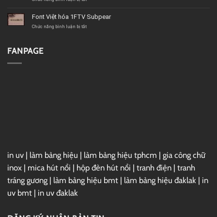
Psychoart
Font
Việt
Font Việt hóa 1FTV Subpear
hóa
1FTV
ở
Chức năng bình luận bị tắt
VIP
Font
Christmas
Việt
Sundaylab
hóa
FANPAGE
1FTV
Subpear
in uv
|
làm bảng hiệu
|
làm bảng hiệu tphcm
|
gia công chữ
inox
|
mica hút nổi
|
hộp đèn hút nổi
|
tranh điện
|
tranh
tráng gương
|
làm bảng hiệu bmt
|
làm bảng hiệu đaklak
|
in
uv bmt
|
in uv đaklak